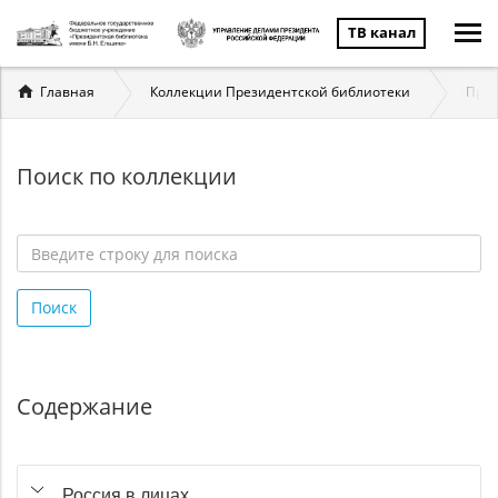
ТВ канал
Вы
Главная
Коллекции Президентской библиотеки
През
здесь
Поиск по коллекции
Введите
строку
Поиск
для
поиска
*
Содержание
Россия в лицах