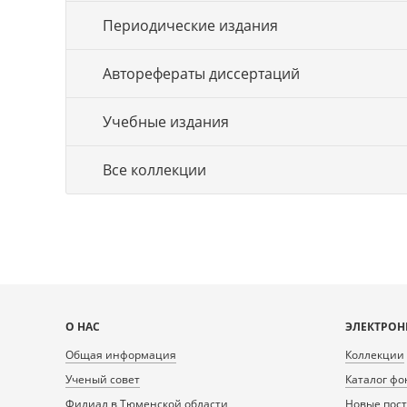
Периодические издания
Авторефераты диссертаций
Учебные издания
Все коллекции
Карта
О НАС
ЭЛЕКТРОН
сайта
Общая информация
Коллекции
Ученый совет
Каталог фо
Филиал в Тюменской области
Новые пос