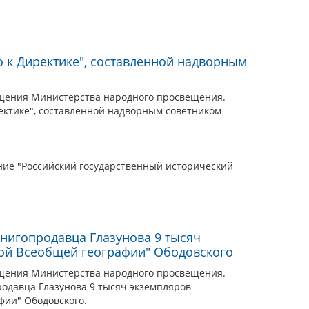
о к Директике", составленной надворным
щения Министерства народного просвещения.
ректике", составленной надворным советником
ие "Российский государственный исторический
книгопродавца Глазунова 9 тысяч
ой Всеобщей географии" Ободовского
щения Министерства народного просвещения.
родавца Глазунова 9 тысяч экземпляров
ии" Ободовского.