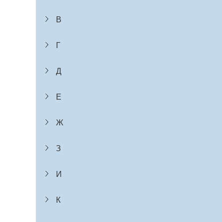
В
Г
Д
Е
Ж
З
И
К