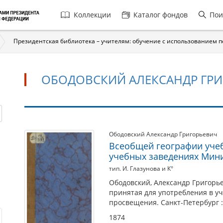
Главная
Коллекции
Каталог фондов
Пои
навигация
Президентская библиотека – учителям: обучение с использованием 
ОБОДОВСКИЙ АЛЕКСАНДР ГРИГ
Ободовский
Ободовский Александр Григорьевич
Всеобщей географии учеб
Александр
учебных заведениях Мин
Григорьевич
тип. И. Глазунова и К°
(1796–
Ободовский, Александр Григорье
1852)
принятая для употребления в у
просвещения. Санкт-Петербург : 
1874