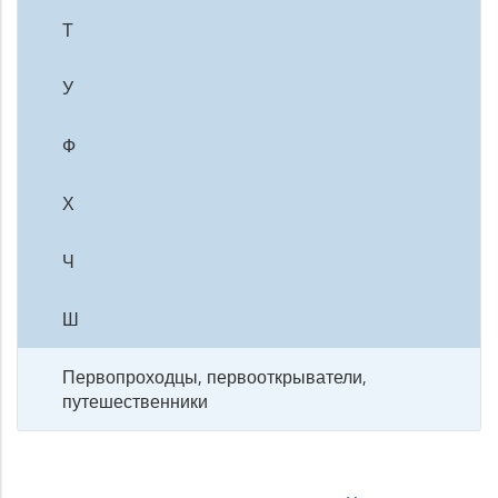
Т
У
Ф
Х
Ч
Ш
Первопроходцы, первооткрыватели,
путешественники