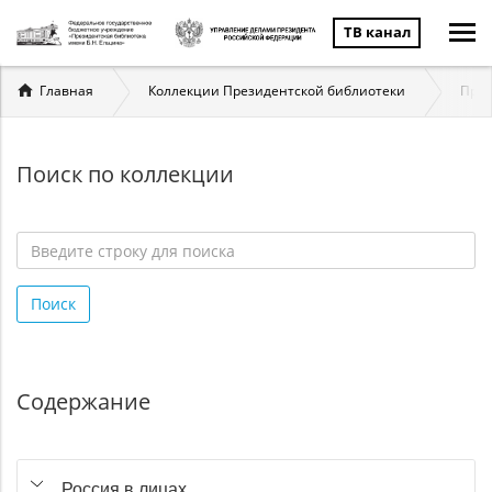
ТВ канал
Вы
Главная
Коллекции Президентской библиотеки
През
здесь
Поиск по коллекции
Введите
строку
Поиск
для
поиска
*
Содержание
Россия в лицах