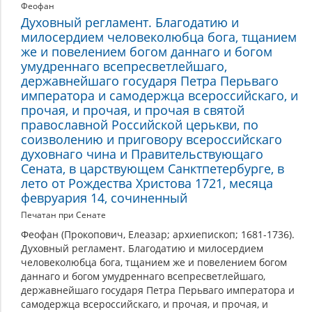
Феофан
Духовный регламент. Благодатию и
милосердием человеколюбца бога, тщанием
же и повелением богом даннаго и богом
умудреннаго всепресветлейшаго,
державнейшаго государя Петра Перьваго
императора и самодержца всероссийскаго, и
прочая, и прочая, и прочая в святой
православной Российской церькви, по
соизволению и приговору всероссийскаго
духовнаго чина и Правительствующаго
Сената, в царствующем Санктпетербурге, в
лето от Рождества Христова 1721, месяца
февруария 14, сочиненный
Печатан при Сенате
Феофан (Прокопович, Елеазар; архиепископ; 1681-1736).
Духовный регламент. Благодатию и милосердием
человеколюбца бога, тщанием же и повелением богом
даннаго и богом умудреннаго всепресветлейшаго,
державнейшаго государя Петра Перьваго императора и
самодержца всероссийскаго, и прочая, и прочая, и