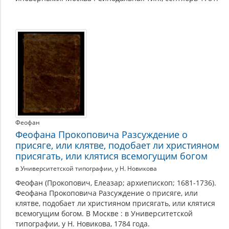
Феофан
Феофана Прокоповича Разсуждение о
присяге, или клятве, подобает ли християном
присягать, или клятися всемогущим богом
в Университетской типографии, у Н. Новикова
Феофан (Прокопович, Елеазар; архиепископ; 1681-1736).
Феофана Прокоповича Разсуждение о присяге, или
клятве, подобает ли християном присягать, или клятися
всемогущим богом. В Москве : в Университетской
типографии, у Н. Новикова, 1784 года.