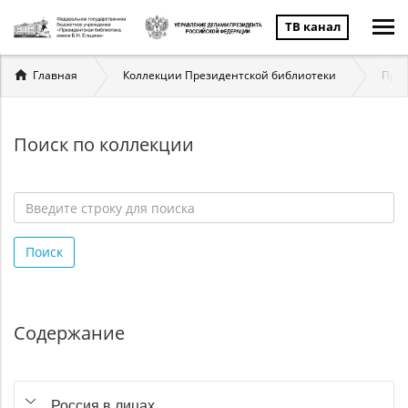
ТВ канал
Вы
Главная
Коллекции Президентской библиотеки
През
здесь
Поиск по коллекции
Введите
строку
Поиск
для
поиска
*
Содержание
Россия в лицах