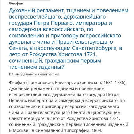
Феофан
Духовный регламент, тщанием и повелением
всепресветлейшаго, державнейшаго
государя Петра Перваго, императора и
самодержца всероссийскаго, по
соизволению и приговору всероссийскаго
духовнаго чина и Правительствующаго
Сената, в царствующем Санктпетербурге, в
лето от Рождества Христова 1721,
сочиненный, гражданским первым
тиснением изданный
В Синодальной типографии
Феофан (Прокопович, Елеазар; архиепископ; 1681-1736).
Духовный регламент, тщанием и повелением
всепресветлейшаго, державнейшаго государя Петра
Перваго, императора и самодержца всероссийскаго, по
соизволению и приговору всероссийскаго духовнаго
чина и Правительствующаго Сената, в царствующем
Санктпетербурге, в лето от Рождества Христова 1721,
сочиненный, гражданским первым тиснением изданный.
В Москве : в Синодальной типографии, 1804.