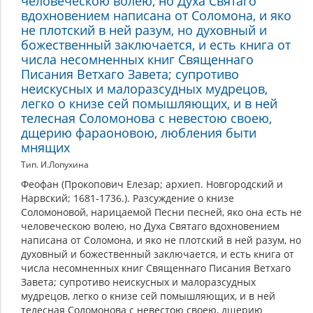
человеческою волею, но Духа Святаго
вдохновением написана от Соломона, и яко
не плотский в ней разум, но духовный и
божественный заключается, и есть книга от
числа несомненных книг Священнаго
Писания Ветхаго Завета; супротиво
неискусных и малоразсудных мудрецов,
легко о книзе сей помышляющих, и в ней
телесная Соломонова с невестою своею,
дщерию фараоновою, любления быти
мнящих
Тип. И.Лопухина
Феофан (Прокопович Елезар; архиеп. Новгородский и
Нарвский; 1681-1736.). Разсуждение о книзе
Соломоновой, нарицаемой Песни песней, яко она есть не
человеческою волею, но Духа Святаго вдохновением
написана от Соломона, и яко не плотский в ней разум, но
духовный и божественный заключается, и есть книга от
числа несомненных книг Священнаго Писания Ветхаго
Завета; супротиво неискусных и малоразсудных
мудрецов, легко о книзе сей помышляющих, и в ней
телесная Соломонова с невестою своею, дщерию