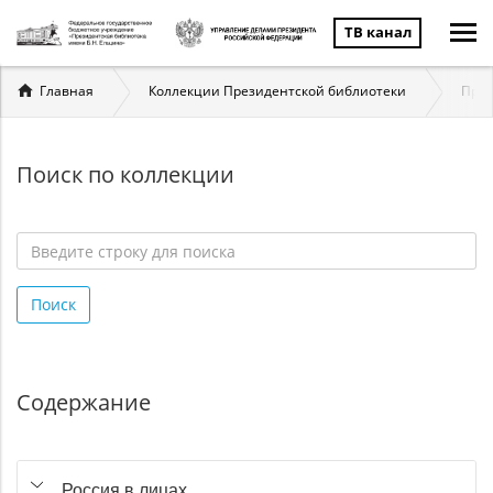
ТВ канал
Вы
Главная
Коллекции Президентской библиотеки
През
здесь
Поиск по коллекции
Введите
строку
Поиск
для
поиска
*
Содержание
Россия в лицах