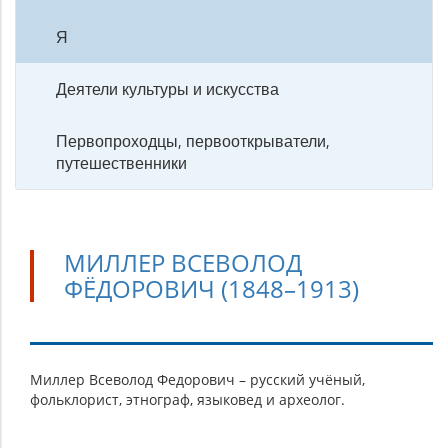
Я
Деятели культуры и искусства
Первопроходцы, первооткрыватели,
путешественники
МИЛЛЕР ВСЕВОЛОД
ФЁДОРОВИЧ (1848–1913)
Миллер
Миллер Всеволод Федорович – русский учёный,
фольклорист, этнограф, языковед и археолог.
Всеволод
Фёдорович