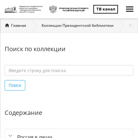
ТВ канал
Вы
Главная
Коллекции Президентской библиотеки
През
здесь
Поиск по коллекции
Введите
строку
Поиск
для
поиска
*
Содержание
Россия в лицах