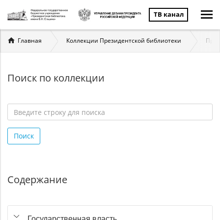
ТВ канал
Вы
Главная
Коллекции Президентской библиотеки
През
здесь
Поиск по коллекции
Введите
строку
Поиск
для
поиска
*
Содержание
Государственная власть