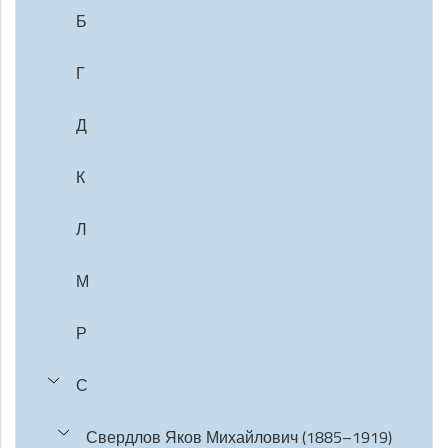
Б
Г
Д
К
Л
М
Р
С
Свердлов Яков Михайлович (1885–1919)