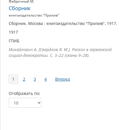
Фабричный М.
Сборник
книгоиздательство "Прилив"
Сборник. Москва : книгоиздательство "Прилив", 1917.
1917
ГПИБ
Михайлович А. [Свердлов Я. М.]. Раскол в германской
социал-демократии. С. 3–22 (сканы 9–28).
Страницы
1
2
3
4
Вперед
Отображать по