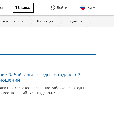
Ru
ск
ТВ канал
Войти
первоисточников
Коллекции
Предметы:
История
ение Забайкалья в годы гражданской
тношений
Власть и сельское население Забайкалья в годы
имоотношений. Улан-Удэ, 2007.