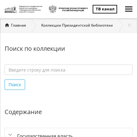
ТВ канал
Вы
Главная
Коллекции Президентской библиотеки
През
здесь
Поиск по коллекции
Введите
строку
Поиск
для
поиска
*
Содержание
Государственная власть