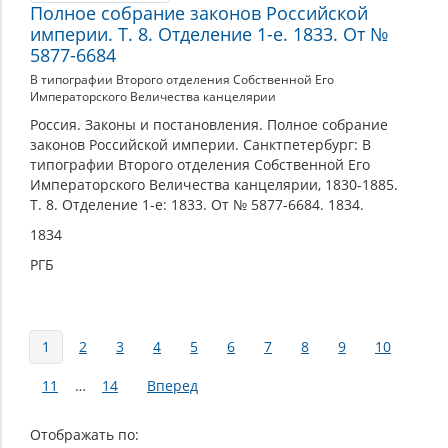
Полное собрание законов Российской
империи. Т. 8. Отделение 1-е. 1833. От №
5877-6684
В типографии Второго отделения Собственной Его
Императорского Величества канцелярии
Россия. Законы и постановления. Полное собрание
законов Российской империи. Санктпетербург: В
типографии Второго отделения Собственной Его
Императорского Величества канцелярии, 1830-1885.
Т. 8. Отделение 1-е: 1833. От № 5877-6684. 1834.
1834
РГБ
Страницы
1
2
3
4
5
6
7
8
9
10
11
…
14
Вперед
Отображать по