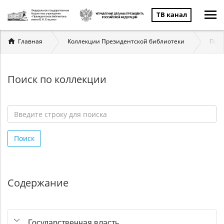
ТВ канал
Вы
Главная
Коллекции Президентской библиотеки
През
здесь
Поиск по коллекции
Введите
строку
Поиск
для
поиска
*
Содержание
Государственная власть