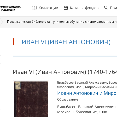
Главная
Коллекции
Каталог фондов
Пои
навигация
Президентская библиотека – учителям: обучение с использованием 
ИВАН VI (ИВАН АНТОНОВИЧ)
Иван
Иван VI (Иван Антонович) (1740-176
VI
Бильбасов Василий Алексеевич
,
Боро
(Иван
Яковлевич
,
Иван
,
Мирович Василий Я
Антонович)
Иоанн Антонович и Миро
Образование
Бильбасов, Василий Алексеевич 
Москва: Образование, 1908.