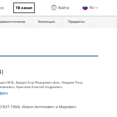
Ru
ск
ТВ канал
Войти
первоисточников
Коллекции
Предметы:
История
4)
здин М.Ф.
,
Брадке Егор Федорович фон
,
Чаадаев Петр
ковлевич
,
Аракчеев Алексей Андреевич
вич
(1837-1904). Иоанн Антонович и Мирович.