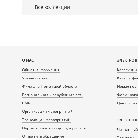
Все коллекции
Карта
О НАС
ЭЛЕКТРОН
сайта
Общая информация
Коллекции
Ученый совет
Каталог фо
Филиал в Тюменской области
Новые пос
Региональная и зарубежная сеть
Формирован
СМИ
Центр ска
Организация мероприятий
Трансляции мероприятий
ЭЛЕКТРОН
Нормативные и общие документы
Читальный
Отправить обращение
Электронны