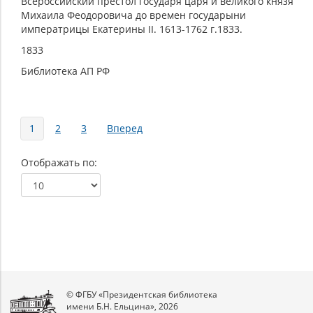
Всероссийский престол государя царя и великого князя
Михаила Феодоровича до времен государыни
императрицы Екатерины II. 1613-1762 г.1833.
1833
Библиотека АП РФ
Страницы
1
2
3
Вперед
Отображать по
© ФГБУ «Президентская библиотека
имени Б.Н. Ельцина», 2026