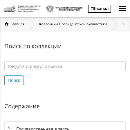
ТВ канал
Вы
Главная
Коллекции Президентской библиотеки
През
здесь
Поиск по коллекции
Введите
строку
Поиск
для
поиска
*
Содержание
Государственная власть