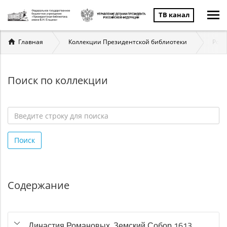
ТВ канал
Вы
Главная
Коллекции Президентской библиотеки
Ром
здесь
Поиск по коллекции
Введите
строку
Поиск
для
поиска
*
Содержание
Династия Романовых. Земский Собор 1613