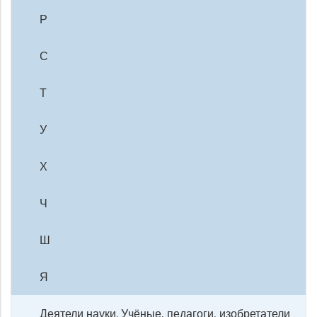
Р
С
Т
У
Х
Ч
Ш
Я
Деятели науки. Учёные, педагоги, изобретатели