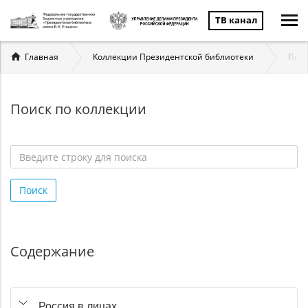
ТВ канал
Вы
Главная
Коллекции Президентской библиотеки
През
здесь
Поиск по коллекции
Введите
строку
Поиск
для
поиска
*
Содержание
Россия в лицах