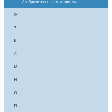
Изобразительные материалы
Ж
З
К
Л
М
Н
О
П