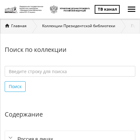
ТВ канал
Вы
Главная
Коллекции Президентской библиотеки
През
здесь
Поиск по коллекции
Введите
строку
Поиск
для
поиска
*
Содержание
Россия в лицах