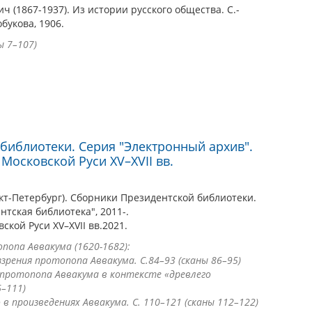
 (1867-1937). Из истории русского общества. С.-
букова, 1906.
ы 7–107)
библиотеки. Серия "Электронный архив".
 Московской Руси XV–XVII вв.
кт-Петербург). Сборники Президентской библиотеки.
нтская библиотека", 2011-.
ской Руси XV–XVII вв.2021.
попа Аввакума (1620-1682):
ззрения протопопа Аввакума. С.84–93 (сканы 86–95)
й протопопа Аввакума в контексте «древлего
6–111)
 в произведениях Аввакума. С. 110–121 (сканы 112–122)