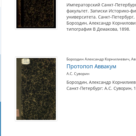
старообрядцев
Императорский Санкт-Петербург
(1620–
факультет. Записки Историко-фи
1682)
университета. Санкт-Петербург, 
Бороздин, Александр Корнилович 
типография В Демакова, 1898.
Бороздин Александр Корнилиевич
,
Ав
Протопоп Аввакум
А.С. Суворин
Бороздин, Александр Корнилиеви
Санкт-Петербург: А.С. Суворин, 1