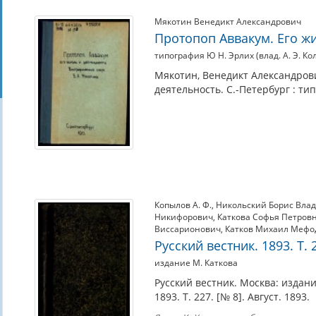
Мякотин Венедикт Александрович
Протопоп Аввакум. Его ж
типография Ю Н. Эрлих (влад. А. Э. Ко
Мякотин, Венедикт Александрови
деятельность. С.-Петербург : тип
Копылов А. Ф.
,
Никольский Борис Вла
Никифорович
,
Каткова Софья Петров
Виссарионович
,
Катков Михаил Мефо
Русский вестник. 1893. Т. 2
издание М. Каткова
Русский вестник. Москва: издани
1893. Т. 227. [№ 8]. Август. 1893.