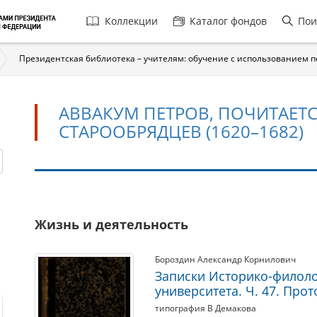
Главная
Коллекции
Каталог фондов
Пои
навигация
Президентская библиотека – учителям: обучение с использованием 
АВВАКУМ ПЕТРОВ, ПОЧИТАЕТ
СТАРООБРЯДЦЕВ (1620–1682)
Аввакум
Жизнь и деятельность
Петров,
почитается
Бороздин Александр Корнилович
как
Записки Историко-филоло
священномученик
университета. Ч. 47. Про
у
типография В Демакова