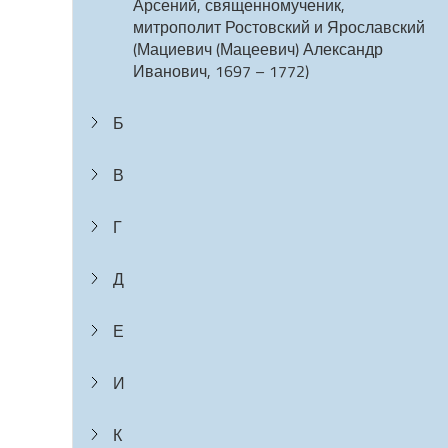
Арсений, священномученик,
митрополит Ростовский и Ярославский
(Мациевич (Мацеевич) Александр
Иванович, 1697 – 1772)
Б
В
Г
Д
Е
И
К