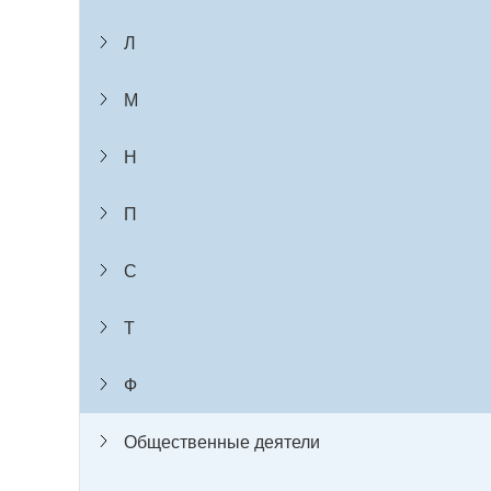
Л
М
Н
П
С
Т
Ф
Общественные деятели