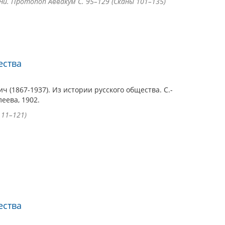
и. Протопоп Аввакум С. 95–129 (Сканы 101–135)
ества
 (1867-1937). Из истории русского общества. С.-
леева, 1902.
 11–121)
ества