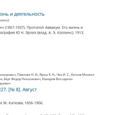
изнь и деятельность
ллинс)
ч (1867-1937). Протопоп Аввакум. Его жизнь и
ография Ю Н. Эрлих (влад. А. Э. Коллинс), 1913.
димирович
,
Павлова Н. И.
,
Ярош К. Н.
,
Чех И. С.
,
Катков Михаил
на
,
Берг Федор Николаевич
,
Комаров Виссарион
дьевич
27. [№ 8]. Август
е М. Каткова, 1856-1906.