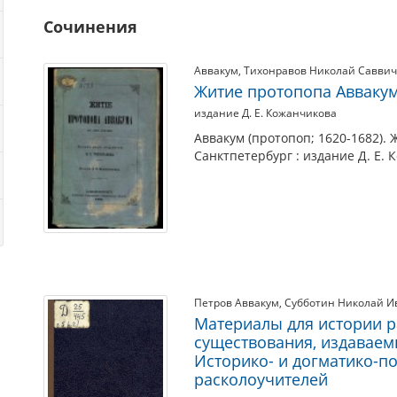
Сочинения
Аввакум
,
Тихонравов Николай Саввич
Житие протопопа Аввакум
издание Д. Е. Кожанчикова
Аввакум (протопоп; 1620-1682).
Санктпетербург : издание Д. Е. К
Петров Аввакум
,
Субботин Николай И
Материалы для истории р
существования, издаваемы
Историко- и догматико-п
расколоучителей