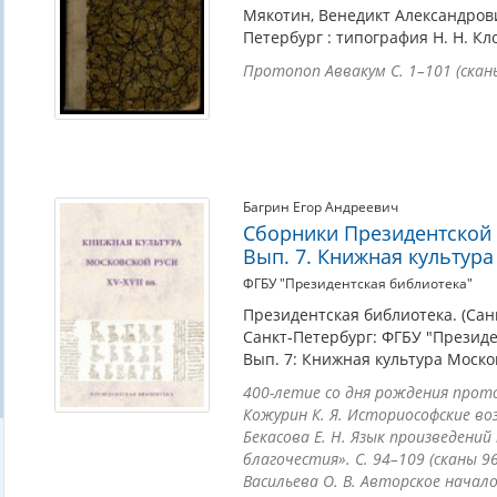
Мякотин, Венедикт Александрович
Петербург : типография Н. Н. Кло
Протопоп Аввакум С. 1–101 (скан
Багрин Егор Андреевич
Сборники Президентской 
Вып. 7. Книжная культура
ФГБУ "Президентская библиотека"
Президентская библиотека. (Сан
Санкт-Петербург: ФГБУ "Президе
Вып. 7: Книжная культура Москов
400-летие со дня рождения прото
Кожурин К. Я. Историософские во
Бекасова Е. Н. Язык произведени
благочестия». С. 94–109 (сканы 9
Васильева О. В. Авторское начало