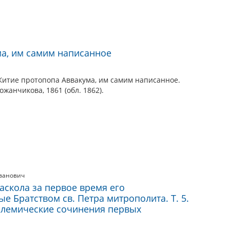
а, им самим написанное
 Житие протопопа Аввакума, им самим написанное.
ожанчикова, 1861 (обл. 1862).
ванович
аскола за первое время его
е Братством св. Петра митрополита. Т. 5.
олемические сочинения первых