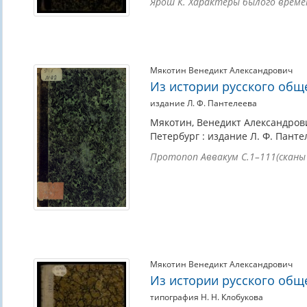
Ярош К. Характеры былого времен
Мякотин Венедикт Александрович
Из истории русского общ
издание Л. Ф. Пантелеева
Мякотин, Венедикт Александрович
Петербург : издание Л. Ф. Панте
Протопоп Аввакум С.1–111(сканы
Мякотин Венедикт Александрович
Из истории русского общ
типография Н. Н. Клобукова