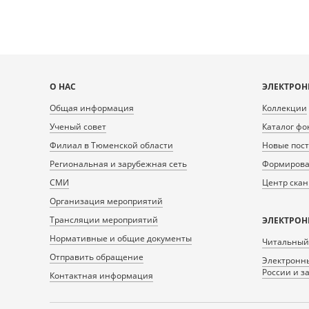
Карта
О НАС
ЭЛЕКТРОН
сайта
Общая информация
Коллекции
Ученый совет
Каталог фо
Филиал в Тюменской области
Новые пос
Региональная и зарубежная сеть
Формирован
СМИ
Центр ска
Организация мероприятий
Трансляции мероприятий
ЭЛЕКТРОН
Нормативные и общие документы
Читальный
Отправить обращение
Электронны
России и з
Контактная информация