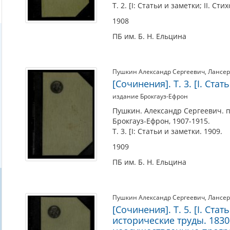
6
Т. 2. [I: Статьи и заметки; II. Ст
томах.
1908
СПб.
ПБ им. Б. Н. Ельцина
:
издание
Брокгауз-
Пушкин Александр Сергеевич
,
Лансер
Ефрон,
[Сочинения]. Т. 3. [I. Стат
1907-
издание Брокгауз-Ефрон
1915.
Пушкин. Александр Сергеевич. по
(Библиотека
Брокгауз-Ефрон, 1907-1915.
Т. 3. [I: Статьи и заметки. 1909.
великих
1909
писателей.
Пушкин
ПБ им. Б. Н. Ельцина
:
под
Пушкин Александр Сергеевич
,
Лансер
ред.
[Сочинения]. Т. 5. [I. Ста
С.
исторические труды. 1830