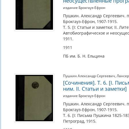
А.
неосуществленные прогр
Венгерова)
издание Брокгауз-Ефрон
Пушкин. Александр Сергеевич. по
Брокгауз-Ефрон, 1907-1915.
Т. 5. [I: Статьи и заметки; II. 
Автобиографическое и неосущес
1911.
1911
ПБ им. Б. Н. Ельцина
Пушкин Александр Сергеевич
,
Лансер
[Сочинения]. Т. 6. [I. Пи
ним. II. Статьи и заметки]
издание Брокгауз-Ефрон
Пушкин. Александр Сергеевич. по
Брокгауз-Ефрон, 1907-1915.
Т. 6. [I: Письма Пушкина 1825-18
Петроград, 1915.