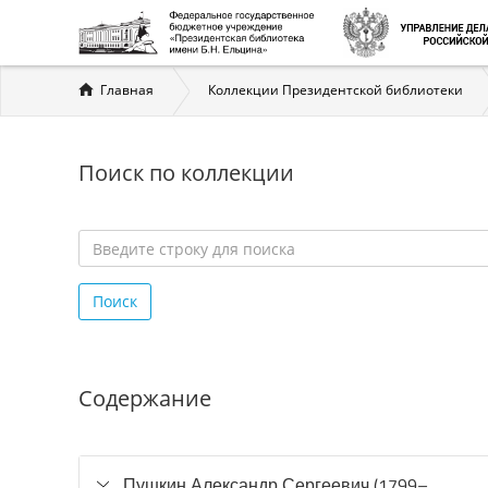
Вы
Главная
Коллекции Президентской библиотеки
здесь
Поиск по коллекции
Введите
строку
Поиск
для
поиска
*
Содержание
Пушкин Александр Сергеевич (1799–