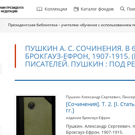
Главная
Коллекции
Каталог фондов
Пои
навигация
Президентская библиотека – учителям: обучение с использованием 
ПУШКИН А. С. СОЧИНЕНИЯ. В 6
БРОКГАУЗ-ЕФРОН, 1907-1915.
ПИСАТЕЛЕЙ. ПУШКИН : ПОД РЕД
Пушкин
Пушкин Александр Сергеевич
,
Лансер
[Сочинения]. Т. 2. [I. Ста
А.
гг.]
С.
издание Брокгауз-Ефрон
Сочинения.
Пушкин. Александр Сергеевич. по
В
Брокгауз-Ефрон, 1907-1915.