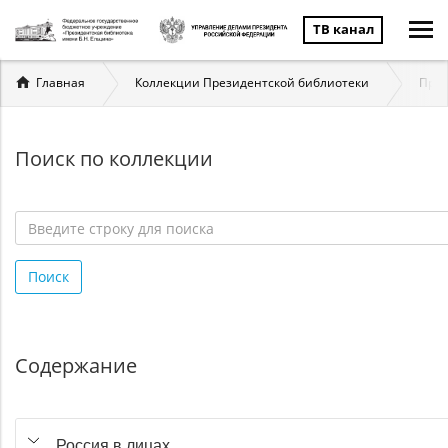
ТВ канал
Вы
Главная
Коллекции Президентской библиотеки
През
здесь
Поиск по коллекции
Введите
строку
Поиск
для
поиска
*
Содержание
Россия в лицах