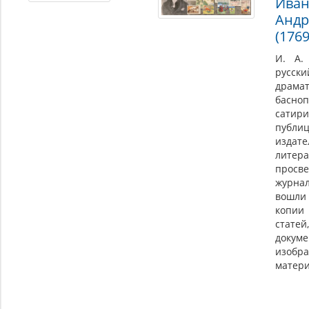
Ива
Андр
(176
И. А.
русски
драмат
басноп
сатири
публ
издате
литера
просве
журна
вошли
копи
статей
доку
изобр
матери