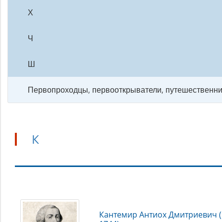
Х
Ч
Ш
Первопроходцы, первооткрыватели, путешественни
К
К
Кантемир Антиох Дмитриевич (