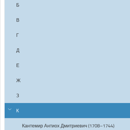
Б
В
Г
Д
Е
Ж
З
К
Кантемир Антиох Дмитриевич (1708–1744)