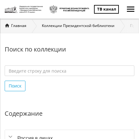
ТВ канал
Вы
Главная
Коллекции Президентской библиотеки
През
здесь
Поиск по коллекции
Введите
строку
Поиск
для
поиска
*
Содержание
Россия в лицах