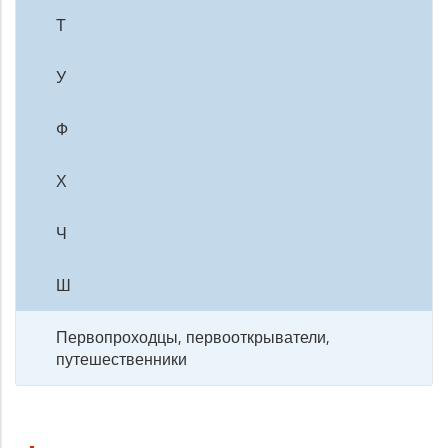
Т
У
Ф
Х
Ч
Ш
Первопроходцы, первооткрыватели,
путешественники