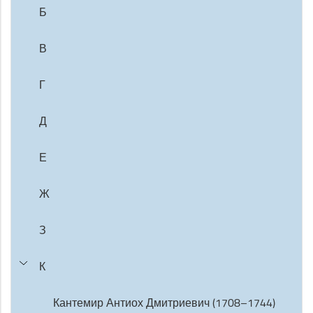
Б
В
Г
Д
Е
Ж
З
К
Кантемир Антиох Дмитриевич (1708–1744)