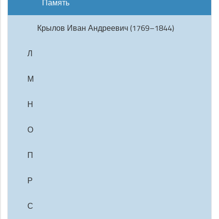
Память
Крылов Иван Андреевич (1769–1844)
Л
М
Н
О
П
Р
С