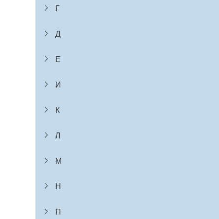
Г
Д
Е
И
К
Л
М
Н
П