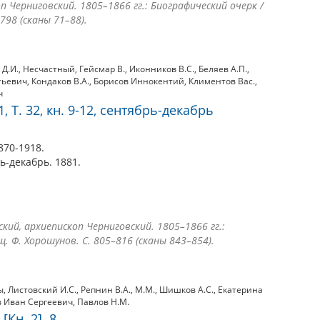
 Черниговский. 1805–1866 гг.: Биографический очерк /
798 (сканы 71–88).
Д.И.
,
Несчастный
,
Гейсмар В.
,
Иконников В.С.
,
Беляев А.П.
,
тьевич
,
Кондаков В.А.
,
Борисов Иннокентий
,
Климентов Вас.
,
ч
1, Т. 32, кн. 9-12, сентябрь-декабрь
870-1918.
брь-декабрь. 1881.
ский, архиепископ Черниговский. 1805–1866 гг.:
щ. Ф. Хорошунов. С. 805–816 (сканы 843–854).
ы
,
Листовский И.С.
,
Репнин В.А.
,
М.М.
,
Шишков А.С.
,
Екатерина
в Иван Сергеевич
,
Павлов Н.М.
[Кн. 2]. 8