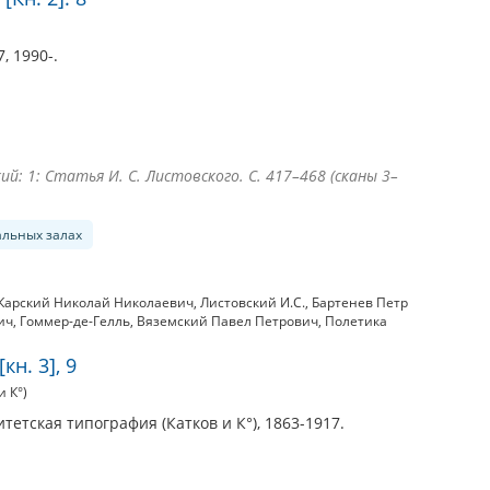
, 1990-.
й: 1: Статья И. С. Листовского. С. 417–468 (сканы 3–
альных залах
Карский Николай Николаевич
,
Листовский И.С.
,
Бартенев Петр
ич
,
Гоммер-де-Гелль
,
Вяземский Павел Петрович
,
Полетика
кн. 3], 9
 К°)
тетская типография (Катков и К°), 1863-1917.