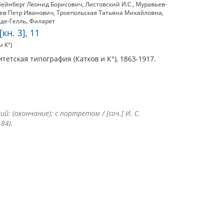
Вейнберг Леонид Борисович
,
Листовский И.С.
,
Муравьев-
ев Петр Иванович
,
Троепольская Татьяна Михайловна
,
де-Гелль
,
Филарет
кн. 3], 11
 К°)
тетская типография (Катков и К°), 1863-1917.
: (окончание): с портретом / [соч.] И. С.
84).