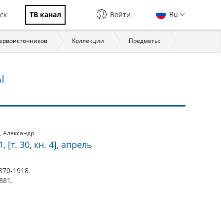
Ru
ск
ТВ канал
Войти
первоисточников
Коллекции
Предметы:
История
Ы
,
Александр
 [т. 30, кн. 4], апрель
870-1918.
1881.