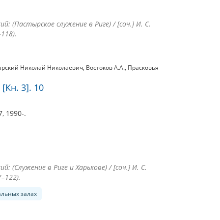
: (Пастырское служение в Риге) / [соч.] И. С.
118).
арский Николай Николаевич
,
Востоков А.А.
,
Прасковья
[Кн. 3]. 10
, 1990-.
: (Служение в Риге и Харькове) / [соч.] И. С.
7–122).
альных залах