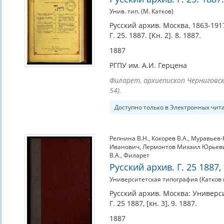
Унив. тип. (М. Катков)
Русский архив. Москва, 1863-1917
Г. 25. 1887. [Кн. 2]. 8. 1887.
1887
РГПУ им. А.И. Герцена
Филарет, архиепископ Черниговски
54).
Доступно только в Электронных чит
Репнина В.Н.
,
Кокорев В.А.
,
Муравьев-
Иванович
,
Лермонтов Михаил Юрьев
В.А.
,
Филарет
Русский архив. Г. 25 1887, [
Университетская типография (Катков и
Русский архив. Москва: Универси
Г. 25 1887, [кн. 3], 9. 1887.
1887