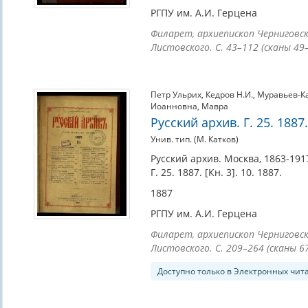
РГПУ им. А.И. Герцена
Филарет, архиепископ Черниговский
Листовского. С. 43–112 (сканы 49–
Петр Ульрих
,
Кедров Н.И.
,
Муравьев-К
Иоанновна
,
Мавра
Русский архив. Г. 25. 1887. 
Унив. тип. (М. Катков)
Русский архив. Москва, 1863-1917
Г. 25. 1887. [Кн. 3]. 10. 1887.
1887
РГПУ им. А.И. Герцена
Филарет, архиепископ Черниговский
Листовского. С. 209–264 (сканы 6
Доступно только в Электронных чит