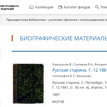
Главная
Коллекции
Каталог фондов
Пои
навигация
Президентская библиотека – учителям: обучение с использованием 
БИОГРАФИЧЕСКИЕ МАТЕРИАЛ
Биографические
Хорошунов Ф.
,
Соловьев Я.А.
,
Филарет
Русская старина. Г. 12 1881,
материалы
типография В. С. Балашева
Русская старина. С.-Петербург, 1
Г. 12 1881, [т. 30, кн. 4], апрель. 
1881
МОГНБ