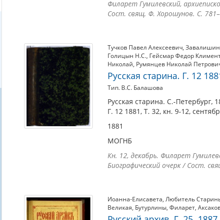
Филарет Гумилевский, архиепископ
Сост. свящ. Ф. Хорошунов. С. 781–
Тучков Павел Алексеевич
,
Завалишин 
Голицын Н.С.
,
Гейсмар Федор Климен
Николай
,
Румянцев Николай Петрови
Русская старина. Г. 12 188
Тип. В.С. Балашова
Русская старина. С.-Петербург, 1
Г. 12 1881, Т. 32, кн. 9-12, сентя
1881
МОГНБ
Кн. 12, декабрь. Филарет Гумилев
Биографический очерк / Сост. свя
Иоанна-Елисавета
,
Любитель Старин
Великая
,
Бутурлины
,
Филарет
,
Аксако
Русский архив. Г. 25. 1887. 