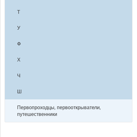
Т
У
Ф
Х
Ч
Ш
Первопроходцы, первооткрыватели,
путешественники