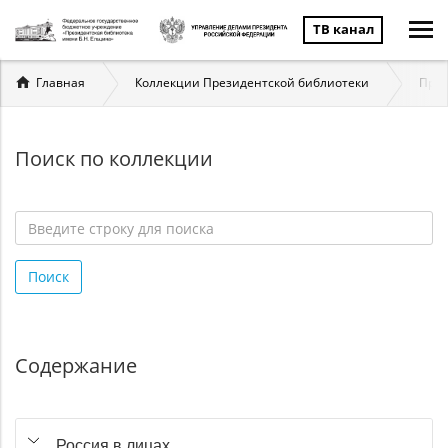
ТВ канал
Вы
Главная
Коллекции Президентской библиотеки
През
здесь
Поиск по коллекции
Введите
строку
Поиск
для
поиска
*
Содержание
Россия в лицах