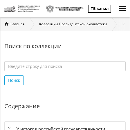
ТВ канал
Вы
Главная
Коллекции Президентской библиотеки
Госу
здесь
Поиск по коллекции
Введите
строку
Поиск
для
поиска
*
Содержание
У истоков российской государственности