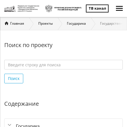
ТВ канал
Вы
Главная
Проекты
Государика
Государственна
здесь
Поиск по проекту
Введите
строку
Поиск
для
поиска
*
Содержание
Государика