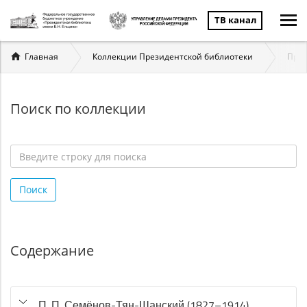
ТВ канал
Вы
Главная
Коллекции Президентской библиотеки
През
здесь
Поиск по коллекции
Введите
строку
Поиск
для
поиска
*
Содержание
П. П. Семёнов-Тян-Шанский (1827–1914)