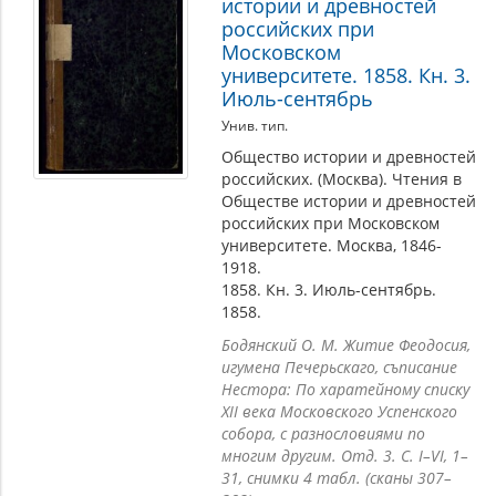
истории и древностей
российских при
Московском
университете. 1858. Кн. 3.
Июль-сентябрь
Унив. тип.
Общество истории и древностей
российских. (Москва). Чтения в
Обществе истории и древностей
российских при Московском
университете. Москва, 1846-
1918.
1858. Кн. 3. Июль-сентябрь.
1858.
Бодянский О. М. Житие Феодосия,
игумена Печерьскаго, съписание
Нестора: По харатейному списку
XII века Московского Успенского
собора, с разнословиями по
многим другим. Отд. 3. С. I–VI, 1–
31, снимки 4 табл. (сканы 307–