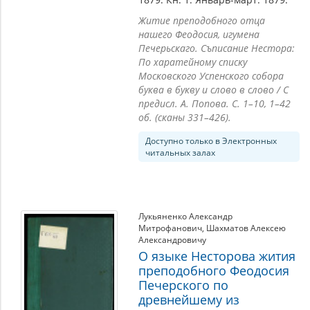
Житие преподобного отца
нашего Феодосия, игумена
Печерьскаго. Съписание Нестора:
По харатейному списку
Московского Успенского собора
буква в букву и слово в слово / С
предисл. А. Попова. С. 1–10, 1–42
об. (сканы 331–426).
Доступно только в Электронных
читальных залах
Лукьяненко Александр
Митрофанович
,
Шахматов Алексею
Александровичу
О языке Несторова жития
преподобного Феодосия
Печерского по
древнейшему из