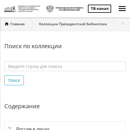
ТВ канал
Вы
Главная
Коллекции Президентской библиотеки
През
здесь
Поиск по коллекции
Введите
строку
Поиск
для
поиска
*
Содержание
Россия в лицах