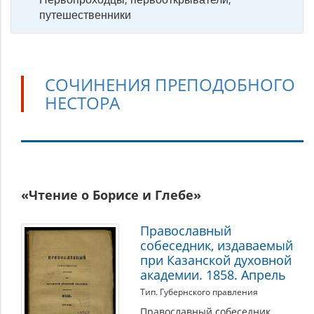
путешественники
СОЧИНЕНИЯ ПРЕПОДОБНОГО
НЕСТОРА
Сочинения
«Чтение о Борисе и Глебе»
преподобного
Нестора
Православный
собеседник, издаваемый
при Казанской духовной
академии. 1858. Апрель
Тип. Губернского правления
Православный собеседник,