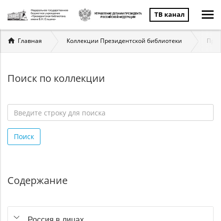
ТВ канал
Вы
Главная
Коллекции Президентской библиотеки
През
здесь
Поиск по коллекции
Введите
строку
Поиск
для
поиска
*
Содержание
Россия в лицах