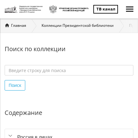
ТВ канал
Вы
Главная
Коллекции Президентской библиотеки
През
здесь
Поиск по коллекции
Введите
строку
Поиск
для
поиска
*
Содержание
Россия в лицах