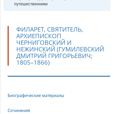
путешественники
ФИЛАРЕТ, СВЯТИТЕЛЬ,
АРХИЕПИСКОП
ЧЕРНИГОВСКИЙ И
НЕЖИНСКИЙ (ГУМИЛЕВСКИЙ
ДМИТРИЙ ГРИГОРЬЕВИЧ;
1805–1866)
Филарет,
Биографические материалы
святитель,
архиепископ
Черниговский
Сочинения