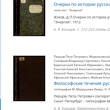
Очерки по истории русск
типо-лит. "Энергия"
Жохов, Д.П.Очерки по истории р
"Энергия", 1912.
А. В. Кольцов. С. 212–223 (сканы 2
Перцов Петр Петрович
,
Мережковский
Соловьев Владимир Сергеевич
,
Никол
Баратынский Евгений Абрамович
,
Ле
Толстой Алексей Константинович
,
Ог
Алексей Николаевич
,
Голенищев-Куту
Афанасий Афанасьевич
,
Майков Апол
Философские течения рус
типография М. Меркушева (бывш. Н. 
Перцов, Петр Петрович (литерат
Санкт-Петербург : типография М
А. В. Кольцов. Характеристика Д.