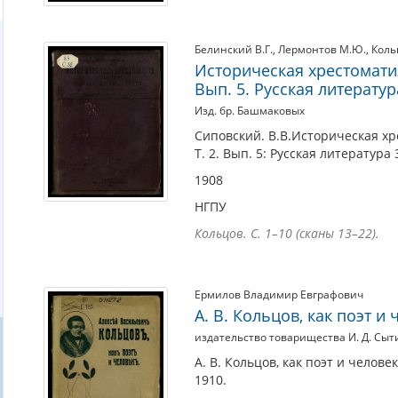
Белинский В.Г.
,
Лермонтов М.Ю.
,
Коль
Историческая хрестоматия
Вып. 5. Русская литература
Изд. бр. Башмаковых
Сиповский. В.В.Историческая хр
Т. 2. Вып. 5: Русская литература 
1908
НГПУ
Кольцов. С. 1–10 (сканы 13–22).
Ермилов Владимир Евграфович
А. В. Кольцов, как поэт и
издательство товарищества И. Д. Сыт
А. В. Кольцов, как поэт и челов
1910.