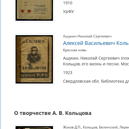
1910
УрФУ
Ашукин Николай Сергеевич
Алексей Васильевич Коль
Красная новь
Ашукин, Николай Сергеевич (поэ
Кольцов, его жизнь и песни. Мос
1923
Свердловская обл. библиотека д
О творчестве А. В. Кольцова
Жохов Д.П.
,
Кольцов
,
Белинский
,
Лерм