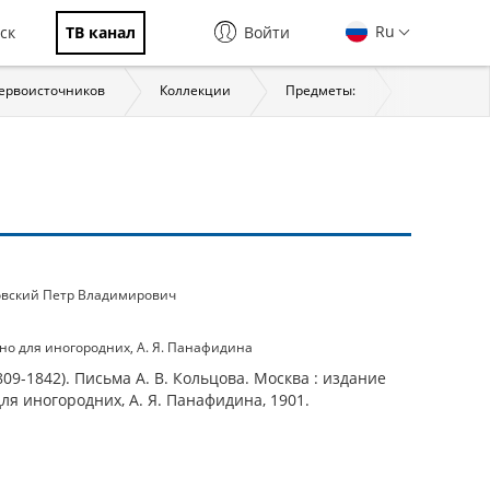
Ru
ск
ТВ канал
Войти
первоисточников
Коллекции
Предметы:
История
вский Петр Владимирович
но для иногородних, А. Я. Панафидина
09-1842). Письма А. В. Кольцова. Москва : издание
ля иногородних, А. Я. Панафидина, 1901.