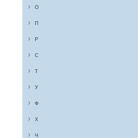
О
П
Р
С
Т
У
Ф
Х
Ч