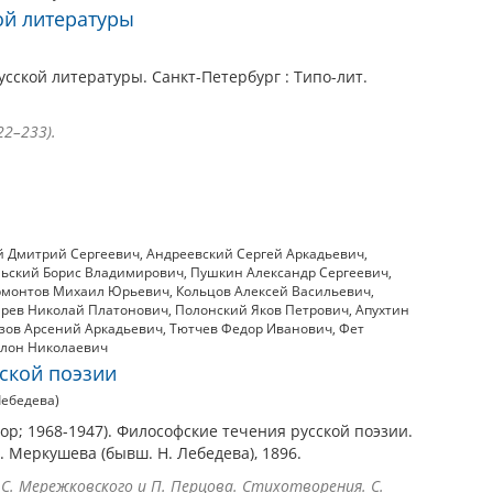
ой литературы
усской литературы. Санкт-Петербург : Типо-лит.
22–233).
 Дмитрий Сергеевич
,
Андреевский Сергей Аркадьевич
,
ьский Борис Владимирович
,
Пушкин Александр Сергеевич
,
рмонтов Михаил Юрьевич
,
Кольцов Алексей Васильевич
,
арев Николай Платонович
,
Полонский Яков Петрович
,
Апухтин
зов Арсений Аркадьевич
,
Тютчев Федор Иванович
,
Фет
лон Николаевич
ской поэзии
Лебедева)
ор; 1968-1947). Философские течения русской поэзии.
. Меркушева (бывш. Н. Лебедева), 1896.
 С. Мережковского и П. Перцова. Стихотворения. С.