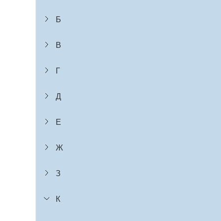
Б
В
Г
Д
Е
Ж
З
К