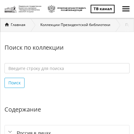
ТВ канал
Вы
Главная
Коллекции Президентской библиотеки
През
здесь
Поиск по коллекции
Введите
строку
Поиск
для
поиска
*
Содержание
Россия в лицах