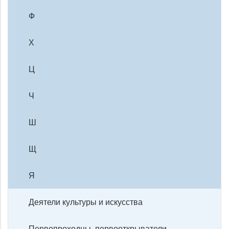
Ф
Х
Ц
Ч
Ш
Щ
Я
Деятели культуры и искусства
Первопроходцы, первооткрыватели,