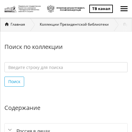
ТВ канал
Вы
Главная
Коллекции Президентской библиотеки
През
здесь
Поиск по коллекции
Введите
строку
Поиск
для
поиска
*
Содержание
Россия в лицах