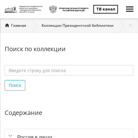
ТВ канал
Вы
Главная
Коллекции Президентской библиотеки
През
здесь
Поиск по коллекции
Введите
строку
Поиск
для
поиска
*
Содержание
Россия в лицах