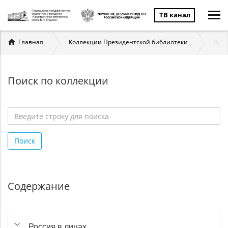
ТВ канал
Вы
Главная
Коллекции Президентской библиотеки
През
здесь
Поиск по коллекции
Введите
строку
Поиск
для
поиска
*
Содержание
Россия в лицах