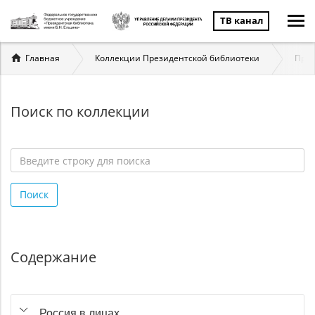
ТВ канал
Вы
Главная
Коллекции Президентской библиотеки
През
здесь
Поиск по коллекции
Введите
строку
Поиск
для
поиска
*
Содержание
Россия в лицах