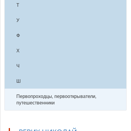
Т
У
Ф
Х
Ч
Ш
Первопроходцы, первооткрыватели,
путешественники