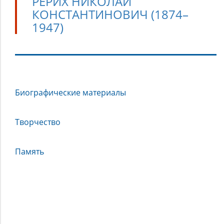
РЕРИХ НИКОЛАЙ
КОНСТАНТИНОВИЧ (1874–
1947)
Рерих
Биографические материалы
Николай
Константинович
(1874–
Творчество
1947)
Память