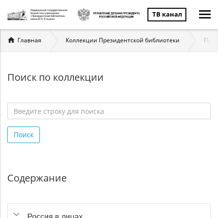
ТВ канал
Вы
Главная
Коллекции Президентской библиотеки
През
здесь
Поиск по коллекции
Введите
строку
Поиск
для
поиска
*
Содержание
Россия в лицах