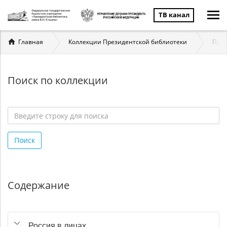
ТВ канал
Вы
Главная
Коллекции Президентской библиотеки
През
здесь
Поиск по коллекции
Введите
строку
Поиск
для
поиска
*
Содержание
Россия в лицах