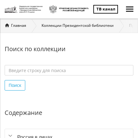
ТВ канал
Вы
Главная
Коллекции Президентской библиотеки
През
здесь
Поиск по коллекции
Введите
строку
Поиск
для
поиска
*
Содержание
Россия в лицах