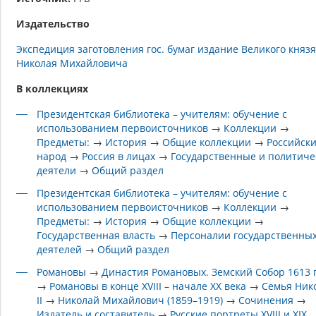
Издательство
Экспедиция заготовления гос. бумаг издание Великого князя
Николая Михайловича
В коллекциях
Президентская библиотека – учителям: обучение с
использованием первоисточников
→
Коллекции
→
Предметы:
→
История
→
Общие коллекции
→
Российск
народ
→
Россия в лицах
→
Государственные и политиче
деятели
→
Общий раздел
Президентская библиотека – учителям: обучение с
использованием первоисточников
→
Коллекции
→
Предметы:
→
История
→
Общие коллекции
→
Государственная власть
→
Персоналии государственны
деятелей
→
Общий раздел
Романовы
→
Династия Романовых. Земский Собор 1613 
→
Романовы в конце XVIII – начале XX века
→
Семья Ник
II
→
Николай Михайлович (1859–1919)
→
Сочинения
→
Издатель и составитель
→
Русские портреты XVIII и XIX