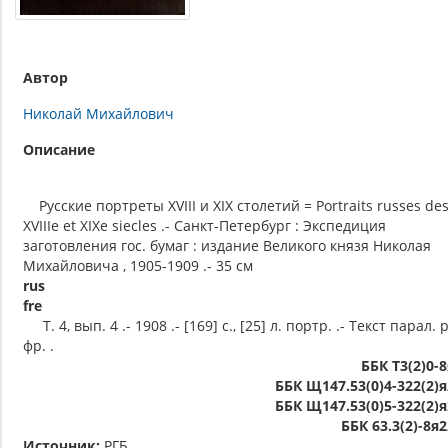
Автор
Николай Михайлович
Описание
Русские портреты XVIII и XIX столетий = Portraits russes de
XVIIIe et XIXe siecles .- Санкт-Петербург : Экспедиция
заготовления гос. бумаг : издание Великого князя Николая
Михайловича , 1905-1909 .- 35 см
rus
fre
Т. 4, вып. 4 .- 1908 .- [169] с., [25] л. портр. .- Текст парал. р
фр. .
ББК Т3(2)0-
ББК Щ147.53(0)4-322(2)я
ББК Щ147.53(0)5-322(2)я
ББК 63.3(2)-8я
Источник:
РГБ