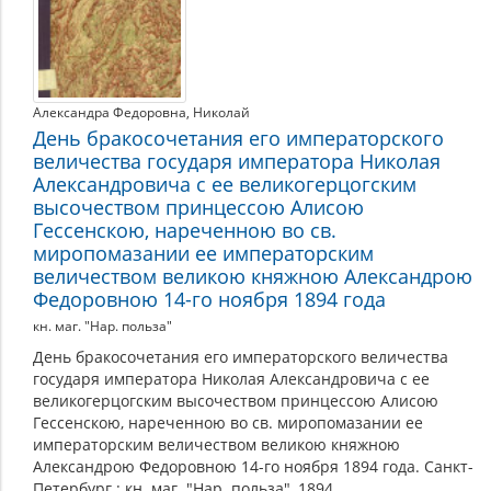
Александра Федоровна
,
Николай
День бракосочетания его императорского
величества государя императора Николая
Александровича с ее великогерцогским
высочеством принцессою Алисою
Гессенскою, нареченною во св.
миропомазании ее императорским
величеством великою княжною Александрою
Федоровною 14-го ноября 1894 года
кн. маг. "Нар. польза"
День бракосочетания его императорского величества
государя императора Николая Александровича с ее
великогерцогским высочеством принцессою Алисою
Гессенскою, нареченною во св. миропомазании ее
императорским величеством великою княжною
Александрою Федоровною 14-го ноября 1894 года. Санкт-
Петербург : кн. маг. "Нар. польза", 1894.