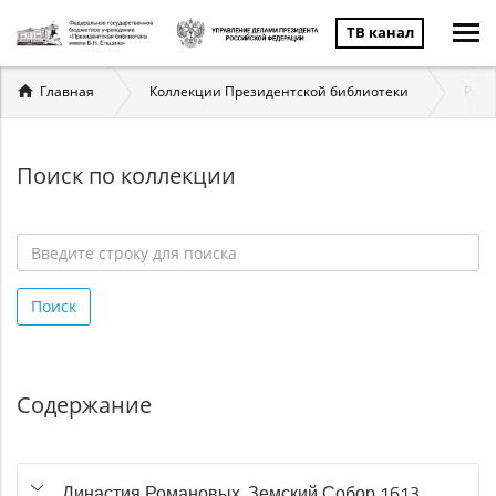
ТВ канал
Вы
Главная
Коллекции Президентской библиотеки
Ром
здесь
Поиск по коллекции
Введите
строку
Поиск
для
поиска
*
Содержание
Династия Романовых. Земский Собор 1613