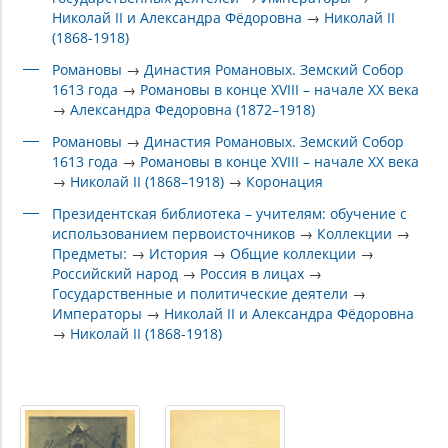
Николай II и Александра Фёдоровна
→
Николай II
(1868-1918)
Романовы
→
Династия Романовых. Земский Собор
1613 года
→
Романовы в конце XVIII – начале XX века
→
Александра Федоровна (1872–1918)
Романовы
→
Династия Романовых. Земский Собор
1613 года
→
Романовы в конце XVIII – начале XX века
→
Николай II (1868–1918)
→
Коронация
Президентская библиотека – учителям: обучение с
использованием первоисточников
→
Коллекции
→
Предметы:
→
История
→
Общие коллекции
→
Российский народ
→
Россия в лицах
→
Государственные и политические деятели
→
Императоры
→
Николай II и Александра Фёдоровна
→
Николай II (1868-1918)