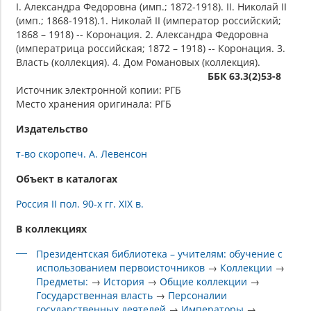
I. Александра Федоровна (имп.; 1872-1918). II. Николай II
(имп.; 1868-1918).1. Николай II (император российский;
1868 – 1918) -- Коронация. 2. Александра Федоровна
(императрица российская; 1872 – 1918) -- Коронация. 3.
Власть (коллекция). 4. Дом Романовых (коллекция).
ББК 63.3(2)53-8
Источник электронной копии: РГБ
Место хранения оригинала: РГБ
Издательство
т-во скоропеч. А. Левенсон
Объект в каталогах
Россия II пол. 90-х гг. XIX в.
В коллекциях
Президентская библиотека – учителям: обучение с
использованием первоисточников
→
Коллекции
→
Предметы:
→
История
→
Общие коллекции
→
Государственная власть
→
Персоналии
государственных деятелей
→
Императоры
→