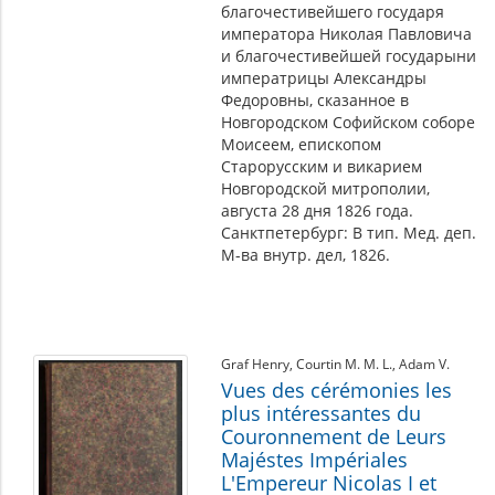
благочестивейшего государя
императора Николая Павловича
и благочестивейшей государыни
императрицы Александры
Федоровны, сказанное в
Новгородском Софийском соборе
Моисеем, епископом
Старорусским и викарием
Новгородской митрополии,
августа 28 дня 1826 года.
Санктпетербург: В тип. Мед. деп.
М-ва внутр. дел, 1826.
Graf Henry
,
Courtin M. M. L.
,
Adam V.
Vues des cérémonies les
plus intéressantes du
Couronnement de Leurs
Majéstes Impériales
L'Empereur Nicolas I et