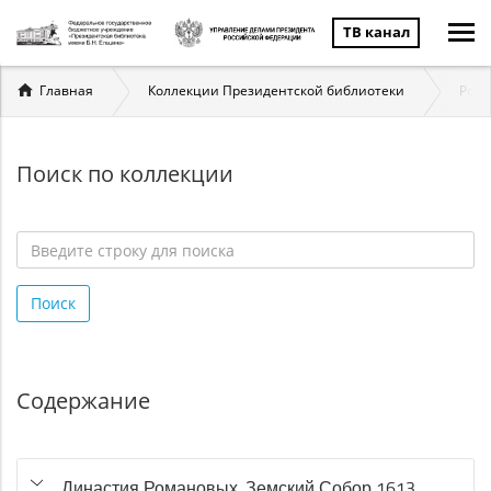
ТВ канал
Вы
Главная
Коллекции Президентской библиотеки
Ром
здесь
Поиск по коллекции
Введите
строку
Поиск
для
поиска
*
Содержание
Династия Романовых. Земский Собор 1613