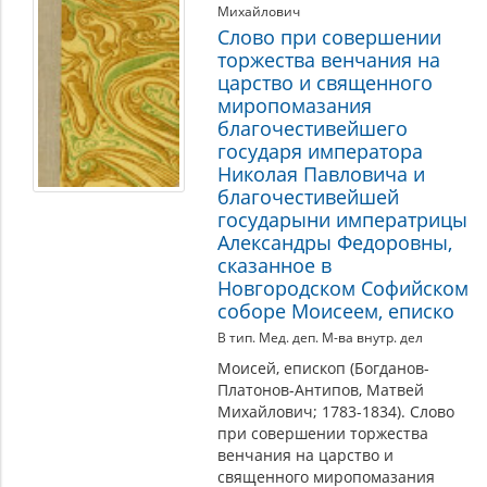
Михайлович
Слово при совершении
торжества венчания на
царство и священного
миропомазания
благочестивейшего
государя императора
Николая Павловича и
благочестивейшей
государыни императрицы
Александры Федоровны,
сказанное в
Новгородском Софийском
соборе Моисеем, еписко
В тип. Мед. деп. М-ва внутр. дел
Моисей, епископ (Богданов-
Платонов-Антипов, Матвей
Михайлович; 1783-1834). Слово
при совершении торжества
венчания на царство и
священного миропомазания