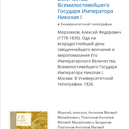
Всемилостивейшего
Государя Императора
Николая I
в Университетской типографии
Мерзляков, Алексей Федорович
(1778-1830). Ода на
всерадостнейший день
священнейшего венчания и
миропомазания Его
Императорского Величества,
Всемилостивейшего Государя
Императора Николая I.
Москва: В Университетской
типографии, 1826.
Моисей, епископ
,
Антипов Матвей
Михайлович
,
Платонов-Антипов
Матвей Михайлович
,
Богданов-
Платонов-Антипов Матвей