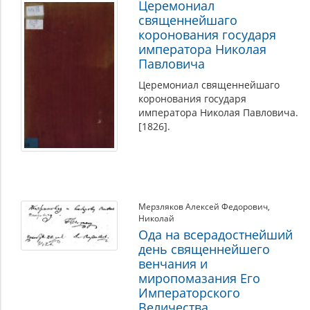
Церемониал
священнейшаго
коронования государя
императора Николая
Павловича
Церемониал священнейшаго
коронования государя
императора Николая Павловича.
[1826].
Мерзляков Алексей Федорович
,
Николай
Ода на всерадостнейший
день священнейшего
венчания и
миропомазания Его
Императорского
Величества,