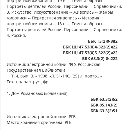
портретной живописи -- 19 в. -- Темы и образы -
Портреты деятелей России. Персоналии -- Справочники.
3. Искусство. Искусствознание -- Живопись -- Жанры
живописи -- Портретная живопись -- История
портретной живописи -- 18 в. -- Темы и образы -
Портреты деятелей России. Персоналии -- Справочники.
4. Россия.
ББК Т3(2)0-8я2
ББК Щ147.53(0)4-322(2)я22
ББК Щ147.53(0)5-322(2)я22
ББК 63.3(2)-8я222
Источник электронной копии: ФГУ Российская
Государственная Библиотека
Т. 4, вып. 3. - 1908. -Л. 51-140, [25] л. портр.. -
Текст парал. рус., фр.
.
1. Дом Романовых (коллекция).
ББК 63.3(2)52
ББК 85.143(2)
ББК 63.3(2)51
Источник электронной копии: РГБ
Место хранения оригинала: РГБ