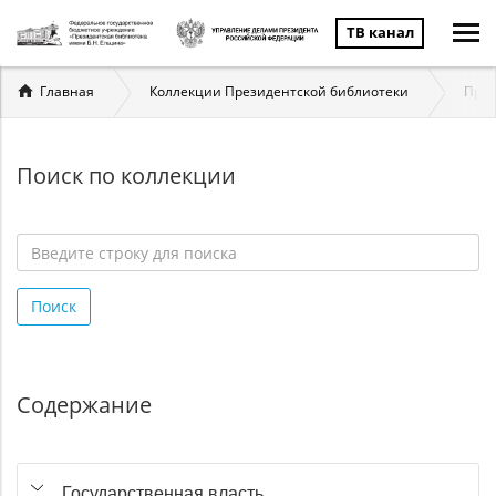
ТВ канал
Вы
Главная
Коллекции Президентской библиотеки
През
здесь
Поиск по коллекции
Введите
строку
Поиск
для
поиска
*
Содержание
Государственная власть