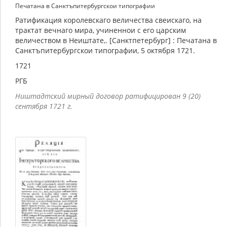
Печатана в Санктъпитербургскои типографии
Ратификация королевскаго величества свеискаго, на
трактат вечнаго мира, учиненнои с его царским
величеством в Неиштате,. [Санктпетербург] : Печатана в
Санктъпитербургскои типографии, 5 октября 1721.
1721
РГБ
Ништадтский мирный договор ратифицирован 9 (20)
сентября 1721 г.