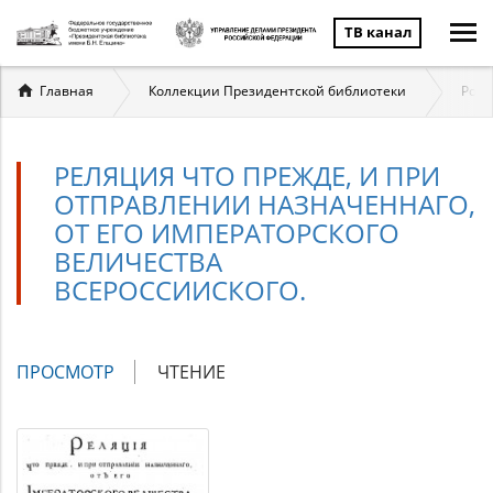
ТВ канал
Вы
Главная
Коллекции Президентской библиотеки
Росс
здесь
РЕЛЯЦИЯ ЧТО ПРЕЖДЕ, И ПРИ
ОТПРАВЛЕНИИ НАЗНАЧЕННАГО,
ОТ ЕГО ИМПЕРАТОРСКОГО
ВЕЛИЧЕСТВА
ВСЕРОССИИСКОГО.
Главные
ПРОСМОТР
(АКТИВНАЯ
ЧТЕНИЕ
вкладки
ВКЛАДКА)