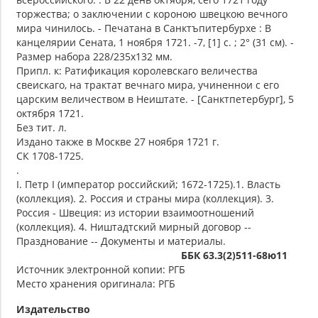
торжества; о заключении с короною швецкою вечного
мира чинилось. - Печатана в Санктъпитербурхе : В
канцелярии Сената, 1 ноября 1721. -7, [1] с. ; 2° (31 см). -
Размер набора 228/235x132 мм.
Припл. к: Ратификация королевскаго величества
свеискаго, на трактат вечнаго мира, учиненнои с его
царским величеством в Неиштате. - [Санктпетербург], 5
октября 1721.
Без тит. л.
Издано также в Москве 27 ноября 1721 г.
СК 1708-1725.
.
I. Петр I (император российский; 1672-1725).1. Власть
(коллекция). 2. Россия и страны мира (коллекция). 3.
Россия - Швеция: из истории взаимоотношений
(коллекция). 4. Ништадтский мирный договор --
Празднование -- Документы и материалы.
ББК 63.3(2)511-68ю11
Источник электронной копии: РГБ
Место хранения оригинала: РГБ
Издательство