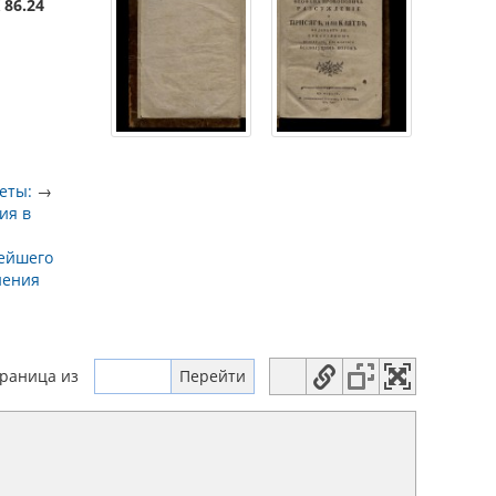
 86.24
еты:
→
ия в
тейшего
нения
траница
из