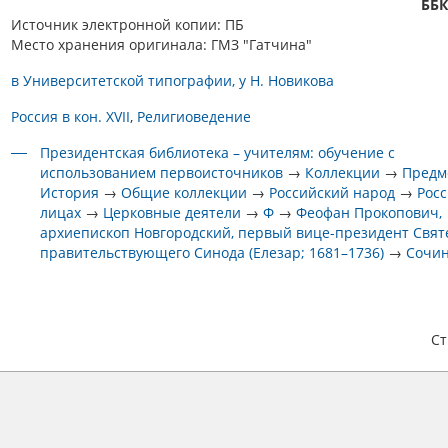
ББК
Источник электронной копии: ПБ
Место хранения оригинала: ГМЗ "Гатчина"
в Университетской типографии, у Н. Новикова
Россия в кон. XVII
Религиоведение
Президентская библиотека – учителям: обучение с
использованием первоисточников
→
Коллекции
→
Предм
История
→
Общие коллекции
→
Российский народ
→
Росс
лицах
→
Церковные деятели
→
Ф
→
Феофан Прокопович,
архиепископ Новгородский, первый вице-президент Свя
правительствующего Синода (Елезар; 1681–1736)
→
Сочи
С