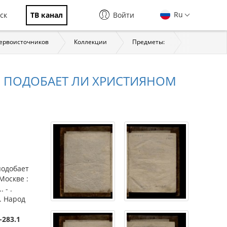
Ru
ск
ТВ канал
Войти
первоисточников
Коллекции
Предметы:
История
, ПОДОБАЕТ ЛИ ХРИСТИЯНОМ
подобает
Москве :
 - .
. Народ
-283.1