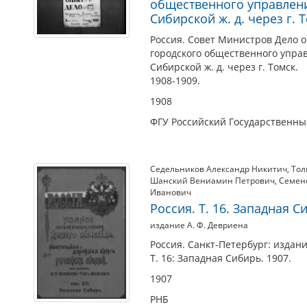
общественного управлени
Сибирской ж. д. через г. 
Россия. Совет Министров Дело 
городского общественного упра
Сибирской ж. д. через г. Томск.
1908-1909.
1908
ФГУ Российский Государственн
Седельников Александр Никитич
,
Тол
Шанский Вениамин Петрович
,
Семен
Иванович
Россия. Т. 16. Западная С
издание А. Ф. Девриена
Россия. Санкт-Петербург: издани
Т. 16: Западная Сибирь. 1907.
1907
РНБ