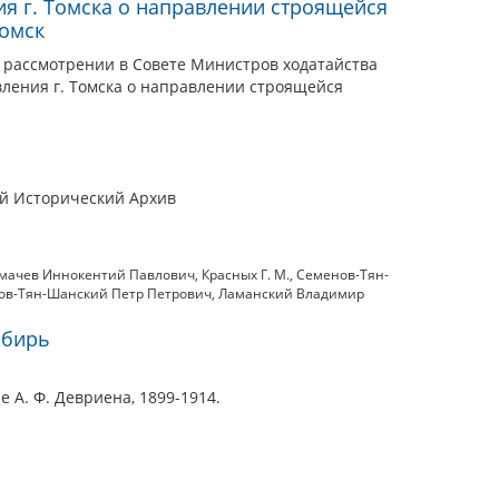
я г. Томска о направлении строящейся
Томск
о рассмотрении в Совете Министров ходатайства
вления г. Томска о направлении строящейся
ый Исторический Архив
мачев Иннокентий Павлович
,
Красных Г. М.
,
Семенов-Тян-
ов-Тян-Шанский Петр Петрович
,
Ламанский Владимир
ибирь
е А. Ф. Девриена, 1899-1914.