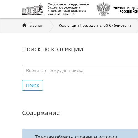
Вы
Главная
Коллекции Президентской библиотеки
здесь
Поиск по коллекции
Введите
строку
Поиск
для
поиска
*
Содержание
Томская область: страницы истории