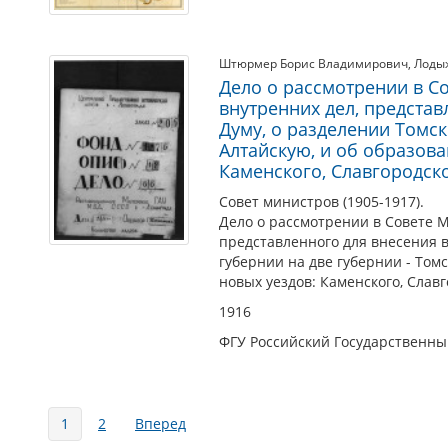
Штюрмер Борис Владимирович
,
Лоды
Дело о рассмотрении в С
внутренних дел, представ
Думу, о разделении Томск
Алтайскую, и об образова
Каменского, Славгородско
Совет министров (1905-1917).
Дело о рассмотрении в Совете 
представленного для внесения в
губернии на две губернии - Томс
новых уездов: Каменского, Славг
1916
ФГУ Российский Государственн
Страницы
1
2
Вперед