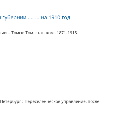
убернии .... ... на 1910 год
 ...Томск: Том. стат. ком., 1871-1915.
-Петербург : Переселенческое управление, после