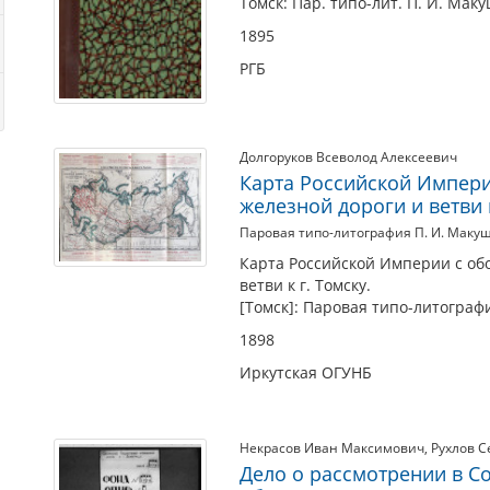
Томск: Пар. типо-лит. П. И. Маку
1895
РГБ
Долгоруков Всеволод Алексеевич
Карта Российской Импер
железной дороги и ветви к
Паровая типо-литография П. И. Маку
Карта Российской Империи с об
ветви к г. Томску.
[Томск]: Паровая типо-литографи
1898
Иркутская ОГУНБ
Некрасов Иван Максимович
,
Рухлов С
Дело о рассмотрении в С