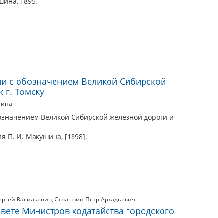
шина, 1895.
ии с обозначением Великой Сибирской
 г. Томску
шина
означением Великой Сибирской железной дороги и
я П. И. Макушина, [1898].
ергей Васильевич
,
Столыпин Петр Аркадьевич
овете Министров ходатайства городского