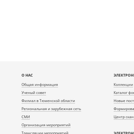
Карта
О НАС
ЭЛЕКТРОН
сайта
Общая информация
Коллекции
Ученый совет
Каталог фо
Филиал в Тюменской области
Новые пос
Региональная и зарубежная сеть
Формирован
СМИ
Центр ска
Организация мероприятий
Трансляции мероприятий
ЭЛЕКТРОН