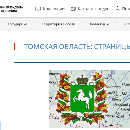
Главная
Коллекции
Каталог фондов
Пои
навигация
Государика
Территория России
Коллекции
Рег
ТОМСКАЯ ОБЛАСТЬ: СТРАНИЦ
Томская
область:
страницы
истории