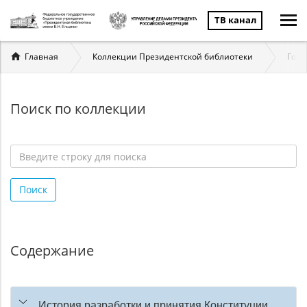
ТВ канал
Вы
Главная
Коллекции Президентской библиотеки
Госу
здесь
Поиск по коллекции
Введите
строку
Поиск
для
поиска
*
Содержание
История разработки и принятия Конституции