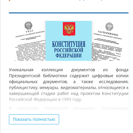
История
разработки
и
принятия
Конституции
Российской
Федерации
Уникальная коллекция документов из фонда
Президентской библиотеки содержит цифровые копии
официальных документов, а также исследования,
публицистику, мемуары, видеоматериалы, относящиеся к
завершающей стадии работ над проектом Конституции
Российской Федерации в 1993 году.
В коллекции содержатся документы, отражающие
непосредственное участие Президента Российской
Показать полностью
Федерации в работе над проектом Конституции в мае–
ноябре 1993 г., работу Конституционного совещания,
открывшегося в Кремле 5 июня 1993 г. Показан процесс