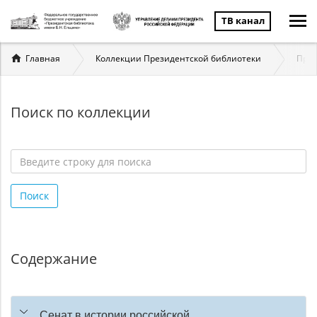
ТВ канал
Вы
Главная
Коллекции Президентской библиотеки
През
здесь
Поиск по коллекции
Введите
строку
Поиск
для
поиска
*
Содержание
Сенат в истории российской