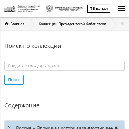
ТВ канал
Вы
Главная
Коллекции Президентской библиотеки
Даль
здесь
Поиск по коллекции
Введите
строку
Поиск
для
поиска
*
Содержание
Россия – Япония: из истории взаимоотношений