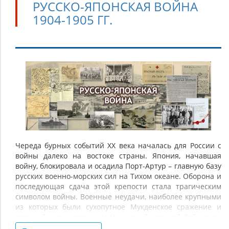
РУССКО-ЯПОНСКАЯ ВОЙНА
1904-1905 ГГ.
Русско-
японская
война
1904-
1905
гг.
Череда бурных событий XX века началась для России с
войны далеко на востоке страны. Япония, начавшая
войну, блокировала и осадила Порт-Артур – главную базу
русских военно-морских сил на Тихом океане. Оборона и
последующая сдача этой крепости стала трагическим
символом войны. Военные неудачи, наиболее крупными
из которых были сухопутное Мукденское сражение и
ставший нарицательным Цусимский морской бой, стали
одной из причин революции 1905-1907 гг. и вынудили