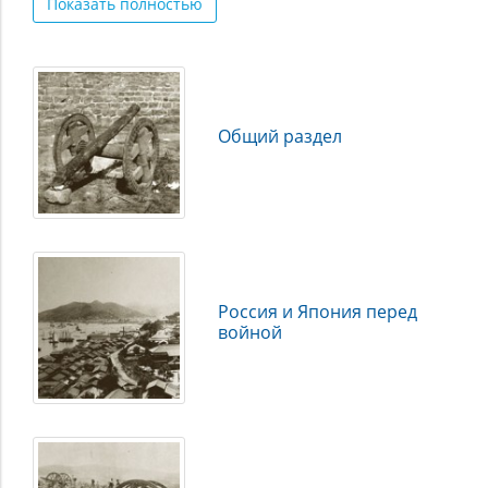
Показать полностью
российскую сторону пойти на компромисс при
подписании мирного договора. Локальная война
обернулась для России потерей всего военного флота и
утратой стратегических позиций на Дальнем Востоке.
В коллекцию, посвященную русско-японской войне,
Общий раздел
включены исследования, архивные материалы,
официальные документы, мемуары, публицистика,
периодические издания, альбомы, открытки,
кинохроника и другие материалы (всего 351 единица).
Для подготовки коллекции были использованы
материалы из фондов Акционерного общества «Красная
звезда», Военного учебно-научного центра ВМФ
«Военно-морская академия им. Адмирала Флота
Россия и Япония перед
Советского Союза Н. Г. Кузнецова», Военно-
войной
исторического Музея артиллерии, инженерных войск и
войск связи МО РФ, Государственного архива Российской
Федерации, Государственной публичной исторической
библиотеки, Центра социально-политической истории
ГПИБ, Дальневосточной государственной научной
библиотеки, Детского музея открытки, Донской
государственной публичной библиотеки, Культурно-