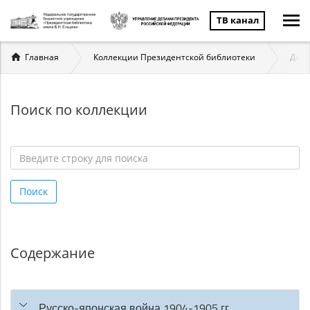
ТВ канал
Вы
Главная
Коллекции Президентской библиотеки
Даль
здесь
Поиск по коллекции
Введите
строку
Поиск
для
поиска
*
Содержание
Русско-японская война 1904-1905 гг.