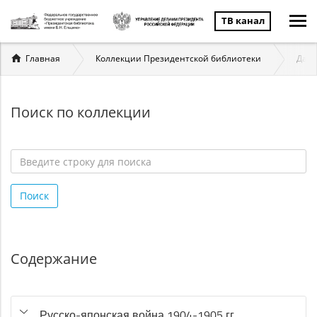
ТВ канал
Вы
Главная
Коллекции Президентской библиотеки
Даль
здесь
Поиск по коллекции
Введите
строку
Поиск
для
поиска
*
Содержание
Русско-японская война 1904-1905 гг.